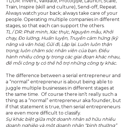
TL/DR: Invent, Validate, Prototype, Launch, Scale,
Train, Inspire (skill and culture), Send-off, Repeat.
Always watch your back; always take care of your
people. Operating multiple companies in different
stages, so that each can support the others.
TL / DR: Phát minh, Xác thực, Nguyên mẫu, Khởi
chạy, Đo lường, Huấn luyện, Truyền cảm hứng (kỹ
năng và văn hóa), Gửi đi, Lặp lại. Luôn luôn thận
trọng; luôn chăm sóc nhân viên của bạn. Điều
hành nhiều công ty trong các giai đoạn khác nhau,
để mỗi công ty có thể hỗ trợ những công ty khác.
The difference between a serial entrepreneur and
a “normal” entrepreneur is about being able to
juggle multiple businesses in different stages at
the same time. Of course there isn’t really such a
thing as a “normal” entrepreneur aka founder, but
if that statement is true, then serial entrepreneurs
are even more difficult to classify.
Sự khác biệt giữa một doanh nhân sở hữu nhiều
doanh nghiệp và một doanh nhân “bình thường”