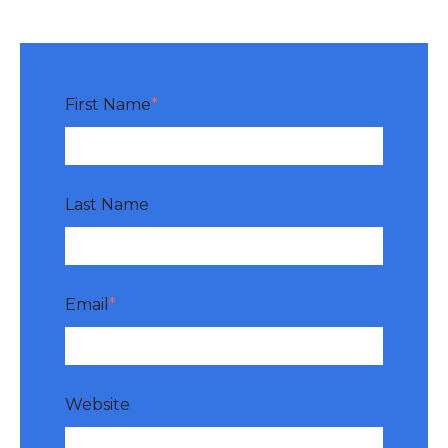
First Name
*
Last Name
Email
*
Website