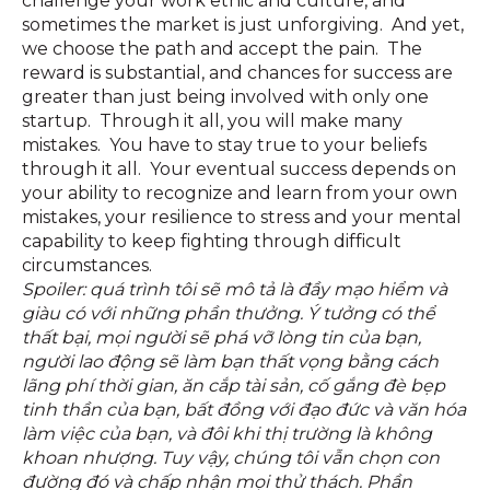
challenge your work ethic and culture, and
sometimes the market is just unforgiving. And yet,
we choose the path and accept the pain. The
reward is substantial, and chances for success are
greater than just being involved with only one
startup. Through it all, you will make many
mistakes. You have to stay true to your beliefs
through it all. Your eventual success depends on
your ability to recognize and learn from your own
mistakes, your resilience to stress and your mental
capability to keep fighting through difficult
circumstances.
Spoiler: quá trình tôi sẽ mô tả là đầy mạo hiểm và
giàu có với những phần thưởng. Ý tưởng có thể
thất bại, mọi người sẽ phá vỡ lòng tin của bạn,
người lao động sẽ làm bạn thất vọng bằng cách
lãng phí thời gian, ăn cắp tài sản, cố gắng đè bẹp
tinh thần của bạn, bất đồng với đạo đức và văn hóa
làm việc của bạn, và đôi khi thị trường là không
khoan nhượng. Tuy vậy, chúng tôi vẫn chọn con
đường đó và chấp nhận mọi thử thách. Phần