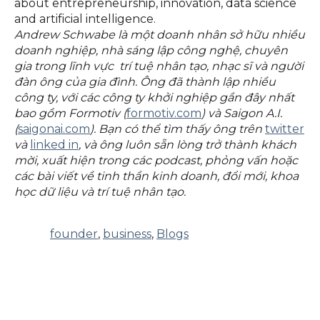
about entrepreneurship, innovation, data science
and artificial intelligence.
Andrew Schwabe là một doanh nhân sở hữu nhiều
doanh nghiệp, nhà sáng lập công nghệ, chuyên
gia trong lĩnh vực trí tuệ nhân tạo, nhạc sĩ và người
đàn ông của gia đình. Ông đã thành lập nhiều
công ty, với các công ty khởi nghiệp gần đây nhất
bao gồm Formotiv (
formotiv.com
) và Saigon A.I.
(
saigonai.com
). Bạn có thể tìm thấy ông trên
twitter
và
linked in
, và ông luôn sẵn lòng trở thành khách
mời, xuất hiện trong các podcast, phỏng vấn hoặc
các bài viết về tinh thần kinh doanh, đổi mới, khoa
học dữ liệu và trí tuệ nhân tạo.
founder
,
business
,
Blogs