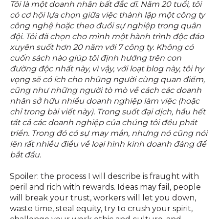
Tôi là một doanh nhân bất đắc dĩ. Năm 20 tuổi, tôi
có cơ hội lựa chọn giữa việc thành lập một công ty
công nghệ hoặc theo đuổi sự nghiệp trong quân
đội. Tôi đã chọn cho mình một hành trình độc đáo
xuyên suốt hơn 20 năm với 7 công ty. Không có
cuốn sách nào giúp tôi định hướng trên con
đường độc nhất này, vì vậy, với loạt blog này, tôi hy
vọng sẽ có ích cho những người cùng quan điểm,
cũng như những người tò mò về cách các doanh
nhân sở hữu nhiều doanh nghiệp làm việc (hoặc
chỉ trong bài viết này). Trong suốt đại dịch, hầu hết
tất cả các doanh nghiệp của chúng tôi đều phát
triển. Trong đó có sự may mắn, nhưng nó cũng nói
lên rất nhiều điều về loại hình kinh doanh đáng để
bắt đầu.
Spoiler: the process I will describe is fraught with
peril and rich with rewards. Ideas may fail, people
will break your trust, workers will let you down,
waste time, steal equity, try to crush your spirit,