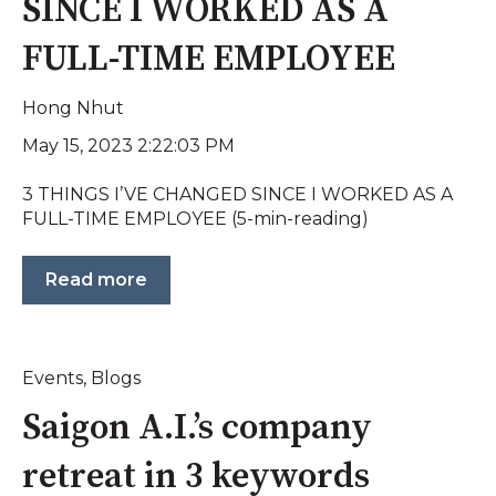
SINCE I WORKED AS A
FULL-TIME EMPLOYEE
Hong Nhut
May 15, 2023 2:22:03 PM
3 THINGS I’VE CHANGED SINCE I WORKED AS A
FULL-TIME EMPLOYEE (5-min-reading)
Read more
Events
,
Blogs
Saigon A.I.’s company
retreat in 3 keywords