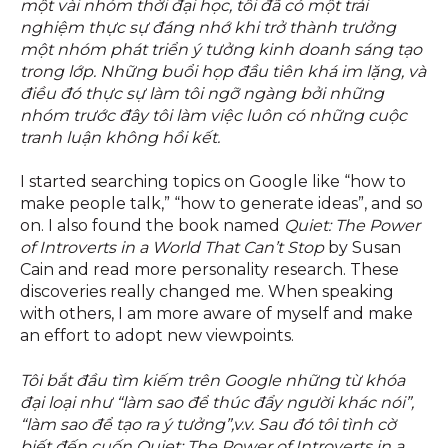
một vài nhóm thời đại học, tôi đã có một trải
nghiệm thực sự đáng nhớ khi trở thành trưởng
một nhóm phát triển ý tưởng kinh doanh sáng tạo
trong lớp. Những buổi họp đầu tiên khá im lặng, và
điều đó thực sự làm tôi ngỡ ngàng bởi những
nhóm trước đây tôi làm việc luôn có những cuộc
tranh luận không hồi kết.
I started searching topics on Google like “how to
make people talk,” “how to generate ideas”, and so
on. I also found the book named
Quiet: The Power
of Introverts in a World That Can’t Stop
by Susan
Cain and read more personality research. These
discoveries really changed me. When speaking
with others, I am more aware of myself and make
an effort to adopt new viewpoints.
Tôi bắt đầu tìm kiếm trên Google những từ khóa
đại loại như “làm sao để thúc đẩy người khác nói”,
“làm sao để tạo ra ý tưởng”,v.v. Sau đó tôi tình cờ
biết đến cuốn Quiet: The Power of Introverts in a