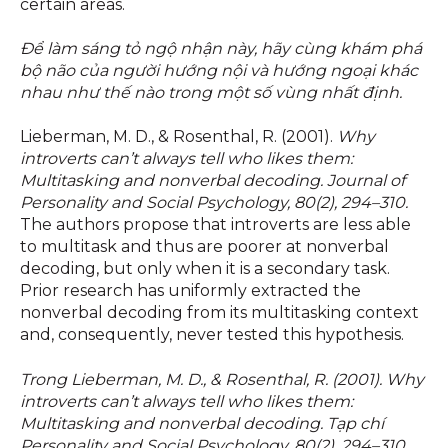
certain areas.
Để làm sáng tỏ ngộ nhận này, hãy cùng khám phá
bộ não của người hướng nội và hướng ngoại khác
nhau như thế nào trong một số vùng nhất định.
Lieberman, M. D., & Rosenthal, R. (2001).
Why
introverts can’t always tell who likes them:
Multitasking and nonverbal decoding. Journal of
Personality and Social Psychology, 80(2), 294–310.
The authors propose that introverts are less able
to multitask and thus are poorer at nonverbal
decoding, but only when it is a secondary task.
Prior research has uniformly extracted the
nonverbal decoding from its multitasking context
and, consequently, never tested this hypothesis.
Trong Lieberman, M. D., & Rosenthal, R. (2001). Why
introverts can’t always tell who likes them:
Multitasking and nonverbal decoding. Tạp chí
Personality and Social Psychology, 80(2), 294–310.